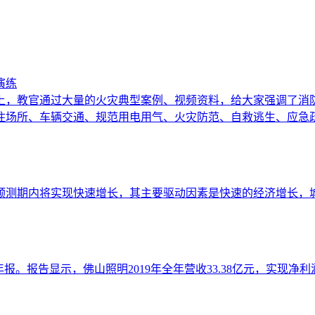
演练
上，教官通过大量的火灾典型案例、视频资料，给大家强调了消
住场所、车辆交通、规范用电用气、火灾防范、自救逃生、应急
在预测期内将实现快速增长，其主要驱动因素是快速的经济增长
布2019年年报。报告显示，佛山照明2019年全年营收33.38亿元，