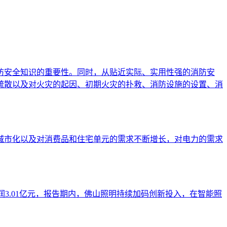
防安全知识的重要性。同时，从贴近实际、实用性强的消防安
疏散以及对火灾的起因、初期火灾的扑救、消防设施的设置、消
，城市化以及对消费品和住宅单元的需求不断增长，对电力的需求
实现净利润3.01亿元，报告期内，佛山照明持续加码创新投入，在智能照